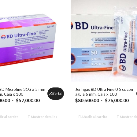
 BD Microfine 31G x 5 mm
Jeringas BD Ultra Fine 0,5 cc con
¡Oferta!
n. Caja x 100
aguja 6 mm. Caja x 100
El
El
El
El
00.00
$
57,000.00
$
80,500.00
$
76,000.00
precio
precio
precio
pre
original
actual
original
act
r al carrito
Mostrar detalles
Añadir al carrito
Mostrar de
era:
es:
era:
es:
$62,000.00.
$57,000.00.
$80,500.00.
$76