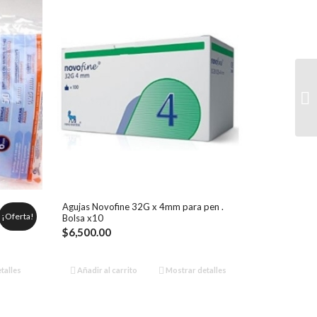
Agujas Novofine 32G x 4mm para pen .
¡Oferta!
Bolsa x10
$
6,500.00
cio
ual
talles
Añadir al carrito
Mostrar detalles
,000.00.