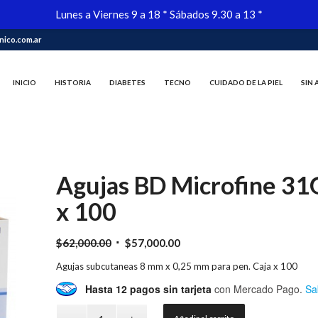
Lunes a Viernes 9 a 18 * Sábados 9.30 a 13 *
ico.com.ar
INICIO
HISTORIA
DIABETES
TECNO
CUIDADO DE LA PIEL
SIN
Agujas BD Microfine 31G
x 100
El
El
$
62,000.00
$
57,000.00
precio
precio
Agujas subcutaneas 8 mm x 0,25 mm para pen. Caja x 100
original
actual
Hasta 12 pagos sin tarjeta
con Mercado Pago.
Sa
era:
es:
$62,000.00.
$57,000.00.