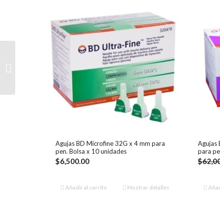
Agujas BD Microfine
31G x 8 mm para pen.
Bolsa x 10 unidades
Agujas BD Microfine 32G x 4 mm para
Agujas
pen. Bolsa x 10 unidades
para pe
$
6,500.00
$
62,0
Añadir al carrito
Mostrar detalles
Añadi