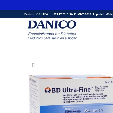
Pasteur 532 CABA
011 4959-3100 / 11-2322-1890
pedidos@dan
Tienda