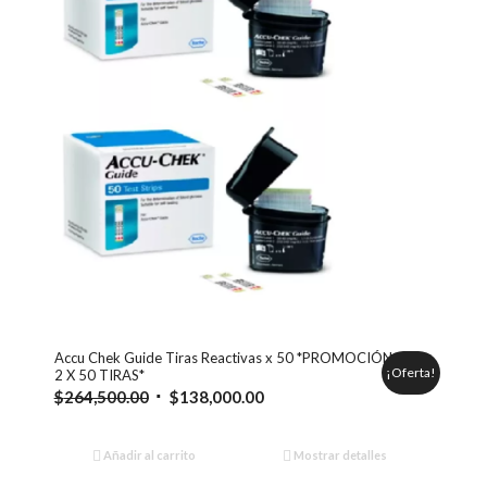
Accu Chek Guide Tiras Reactivas x 50 *PROMOCIÓN
¡Oferta!
2 X 50 TIRAS*
El
El
$
264,500.00
$
138,000.00
precio
precio
original
actual
Añadir al carrito
Mostrar detalles
era:
es: