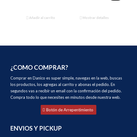
precio
precio
original
actual
era:
es:
Añadir al carrito
Mostrar detalles
$80,800.00.
$64,000.00.
¿COMO COMPRAR?
Comprar en Danico es super simple, navegas en la web, buscas
los productos, los agregas al carrito y abonas el pedido. En
segundos vas a recibir un email con la confirmación del pedido.
Compra todo lo que necesites en minutos desde nuestra web.
Botón de Arrepentimiento
ENVIOS Y PICKUP