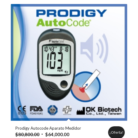
$264,500.00.
$138,000.00.
Prodigy Autocode Aparato Medidor
¡Oferta!
El
El
$
80,800.00
$
64,000.00