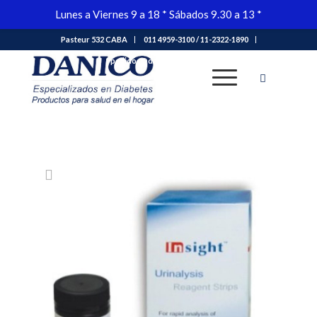
Lunes a Viernes 9 a 18 * Sábados 9.30 a 13 *
Pasteur 532 CABA
011 4959-3100 / 11-2322-1890
Tienda
pedidos@danico.com.ar