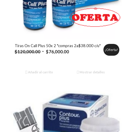
Tiras On Call Plus 50x 2 *compras 2a$38.000 c/u*
¡Oferta!
El
El
$
120,000.00
$
76,000.00
precio
precio
original
actual
era:
es:
Añadir al carrito
Mostrar detalles
$120,000.00.
$76,000.00.