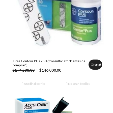
Tiras Contour Plus x50 (*consultar stock antes de
¡Oferta!
comprar*)
El
El
$
174,533.00
$
146,000.00
precio
precio
original
actual
Añadir al carrito
Mostrar detalles
era:
es:
$174,533.00.
$146,000.00.